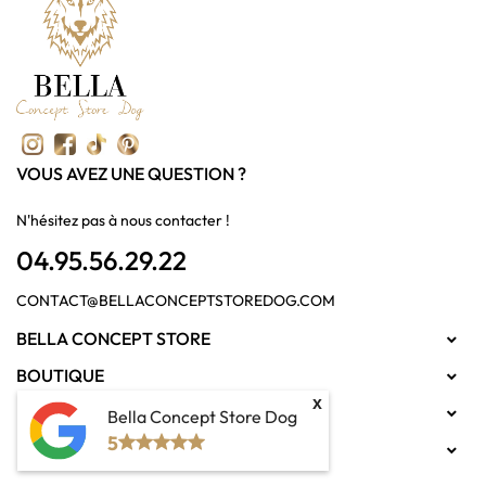
VOUS AVEZ UNE QUESTION ?
N'hésitez pas à nous contacter !
04.95.56.29.22
CONTACT@BELLACONCEPTSTOREDOG.COM
BELLA CONCEPT STORE

BOUTIQUE

x
MON COMPTE

Bella Concept Store Dog
5
LIENS UTILES
