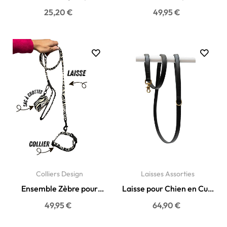
Chien - Tissu Haute...
pièces pour Chien –
25,20 €
49,95 €
Collier,...
Colliers Design
Laisses Assorties
Ensemble Zèbre pour
Laisse pour Chien en Cuir
Chien - Collier, Laisse,...
Véritable Noir -...
49,95 €
64,90 €