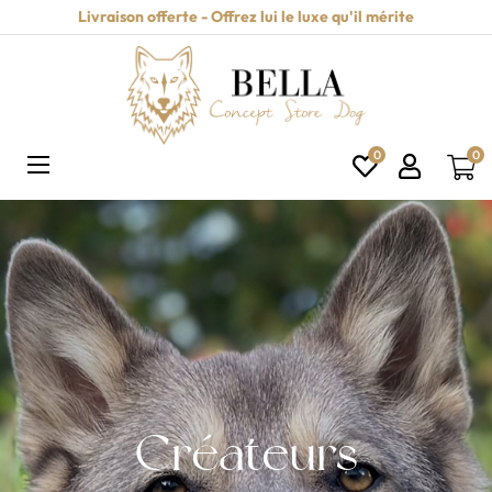
Livraison offerte - Offrez lui le luxe qu'il mérite
0
0
Basculer
☰
la
navigation
Créateurs