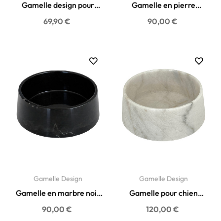
Gamelle design pour
Gamelle en pierre
chien et chat en pierre...
naturelle Terrazzo pour
69,90 €
90,00 €
chien...
Gamelle Design
Gamelle Design
Gamelle en marbre noir
Gamelle pour chien
pour chien & chat -...
marbre de carrare
90,00 €
120,00 €
véritable...