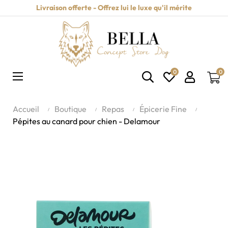
Livraison offerte - Offrez lui le luxe qu'il mérite
0
0
Basculer
☰
la
navigation
Accueil
Boutique
Repas
Épicerie Fine
Pépites au canard pour chien - Delamour