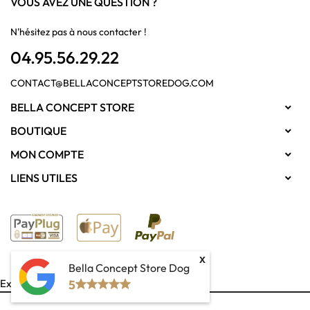
VOUS AVEZ UNE QUESTION ?
N'hésitez pas à nous contacter !
04.95.56.29.22
CONTACT@BELLACONCEPTSTOREDOG.COM
BELLA CONCEPT STORE

BOUTIQUE

MON COMPTE

LIENS UTILES

x
Bella Concept Store Dog
Exercer mon droit de rétractation
5