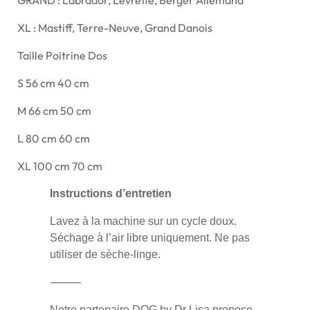
XL : Mastiff, Terre-Neuve, Grand Danois
Taille
Poitrine
Dos
S
56 cm
40 cm
M
66 cm
50 cm
L
80 cm
60 cm
XL
100 cm
70 cm
Instructions d’entretien
Lavez à la machine sur un cycle doux.
Séchage à l’air libre uniquement. Ne pas
utiliser de sèche-linge.
⸻
Notre partenaire DOG by Dr Lisa propose