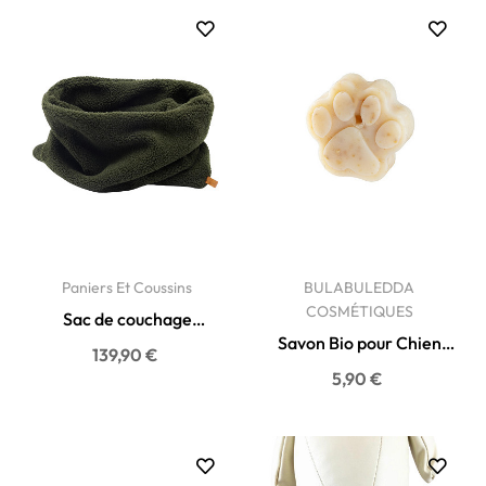
Paniers Et Coussins
BULABULEDDA
COSMÉTIQUES
Sac de couchage
Savon Bio pour Chien
gigoteuse pour chien -
139,90 €
Canacciu Made in
Cocoon...
5,90 €
Corsica-...