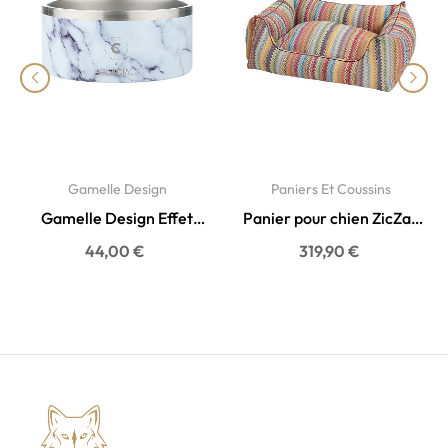
‹
›
Gamelle Design
Paniers Et Coussins
Gamelle Design Effet
Panier pour chien ZicZac
Marbre de Carrare &
– Confort apaisant...
44,00 €
319,90 €
Inox...